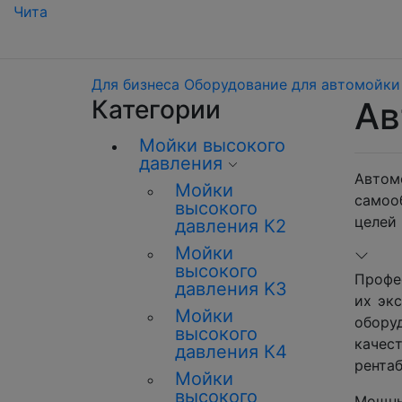
Чита
Для бизнеса
Оборудование для автомойки
Категории
Ав
Мойки высокого
давления
Автом
Мойки
самооб
высокого
целей
давления К2
Мойки
высокого
Профе
давления K3
их эк
Мойки
обору
высокого
качес
давления К4
рентаб
Мойки
высокого
Мощны