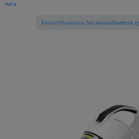
Чита
Каталог
Пылесосы без мешка
Пылесос су