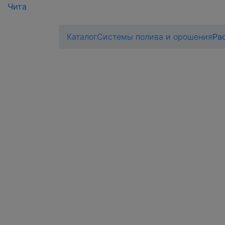
Чита
Каталог
Системы полива и орошения
Ра