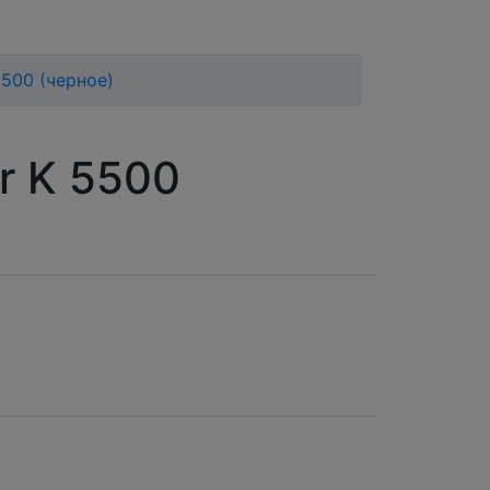
5500 (черное)
r K 5500