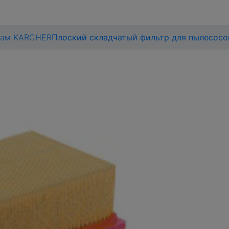
сам KARCHER
Плоский складчатый фильтр для пылесосов