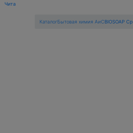
Чита
Каталог
Бытовая химия АиС
BIOSOAP Сре