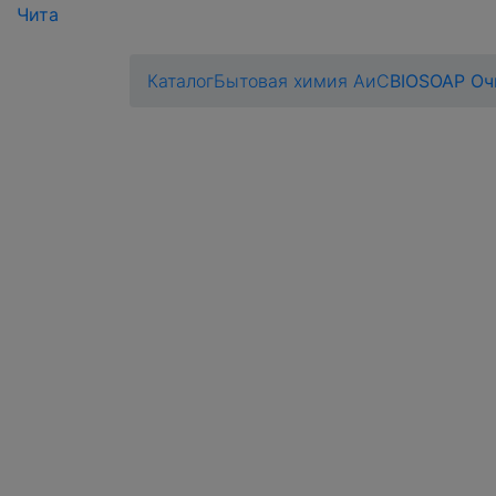
Чита
Каталог
Бытовая химия АиС
BIOSOAP Оч