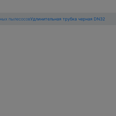
ных пылесосов
Удлинительная трубка черная DN32