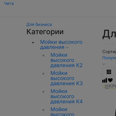
Чита
Для бизнеса
Категории
Дл
Мойки высокого
давления
Сортир
Мойки
Попул
высокого
давления К2
Мойки
высокого
давления K3
Мойки
высокого
давления К4
Мойки
высокого