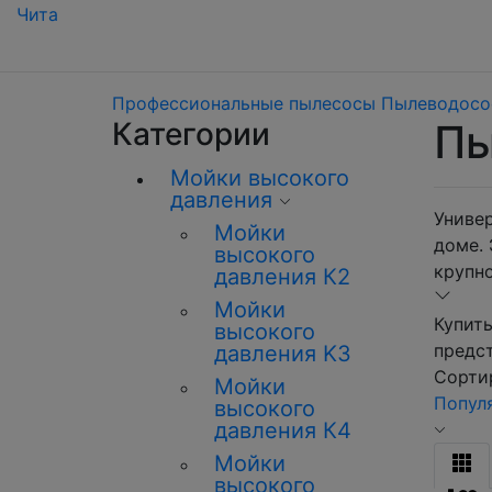
Чита
Профессиональные пылесосы
Пылеводосо
Категории
Пы
Мойки высокого
давления
Униве
Мойки
доме.
высокого
крупно
давления К2
Мойки
Купить
высокого
предст
давления K3
Сортир
Мойки
Попул
высокого
давления К4
Мойки
высокого