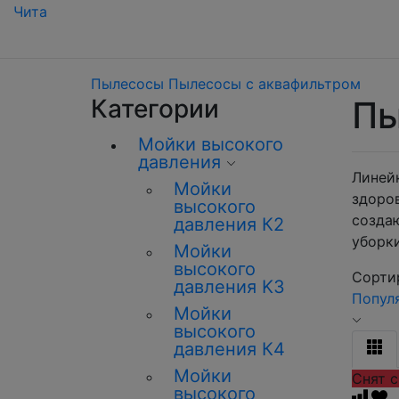
Чита
Пылесосы
Пылесосы с аквафильтром
Категории
Пы
Мойки высокого
давления
Линей
Мойки
здоро
высокого
созда
давления К2
уборки
Мойки
высокого
Сортир
давления K3
Попул
Мойки
высокого
давления К4
Мойки
Снят с
высокого