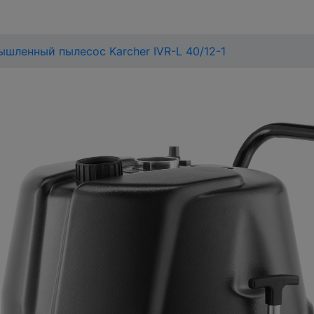
шленный пылесос Karcher IVR-L 40/12-1