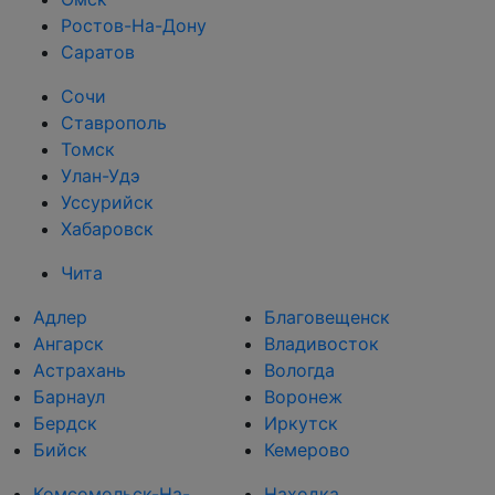
Ростов-На-Дону
Саратов
Сочи
Ставрополь
Томск
Улан-Удэ
Уссурийск
Хабаровск
Чита
Адлер
Благовещенск
Ангарск
Владивосток
Астрахань
Вологда
Барнаул
Воронеж
Бердск
Иркутск
Бийск
Кемерово
Комсомольск-На-
Находка