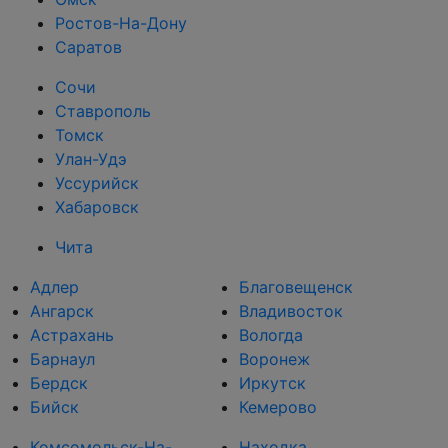
Ростов-На-Дону
Саратов
Сочи
Ставрополь
Томск
Улан-Удэ
Уссурийск
Хабаровск
Чита
Адлер
Благовещенск
Ангарск
Владивосток
Астрахань
Вологда
Барнаул
Воронеж
Бердск
Иркутск
Бийск
Кемерово
Комсомольск-На-
Находка