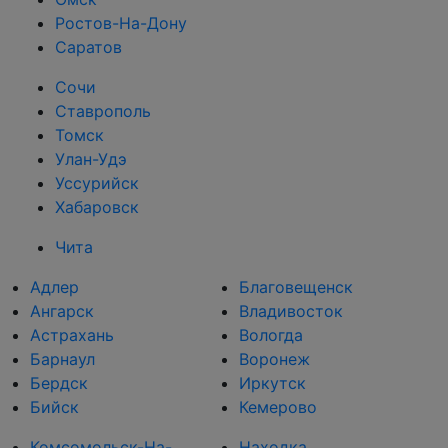
Ростов-На-Дону
Саратов
Сочи
Ставрополь
Томск
Улан-Удэ
Уссурийск
Хабаровск
Чита
Адлер
Благовещенск
Ангарск
Владивосток
Астрахань
Вологда
Барнаул
Воронеж
Бердск
Иркутск
Бийск
Кемерово
Комсомольск-На-
Находка