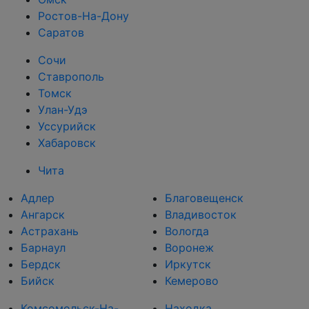
Ростов-На-Дону
Саратов
Сочи
Ставрополь
Томск
Улан-Удэ
Уссурийск
Хабаровск
Чита
Адлер
Благовещенск
Ангарск
Владивосток
Астрахань
Вологда
Барнаул
Воронеж
Бердск
Иркутск
Бийск
Кемерово
Комсомольск-На-
Находка