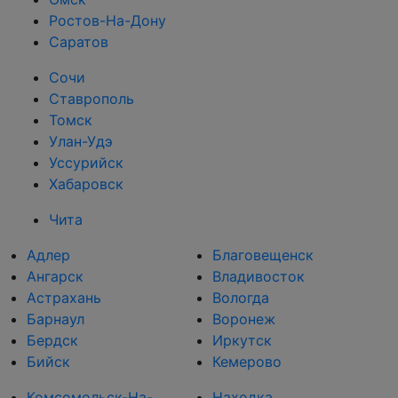
Ростов-На-Дону
Саратов
Сочи
Ставрополь
Томск
Улан-Удэ
Уссурийск
Хабаровск
Чита
Адлер
Благовещенск
Ангарск
Владивосток
Астрахань
Вологда
Барнаул
Воронеж
Бердск
Иркутск
Бийск
Кемерово
Комсомольск-На-
Находка