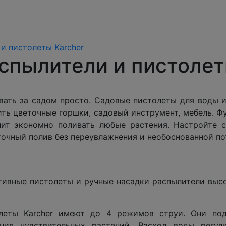
и пистолеты Karcher
спылители и пистолет
вать за садом просто. Садовые пистолеты для воды и
ить цветочные горшки, садовый инструмент, мебель. Ф
лит экономно поливать любые растения. Настройте 
очный полив без переувлажнения и необоснованной по
тивные пистолеты и ручные насадки распылители выс
.
леты Karcher имеют до 4 режимов струи. Они подх
ния чувствительных растений. Расход воды регул