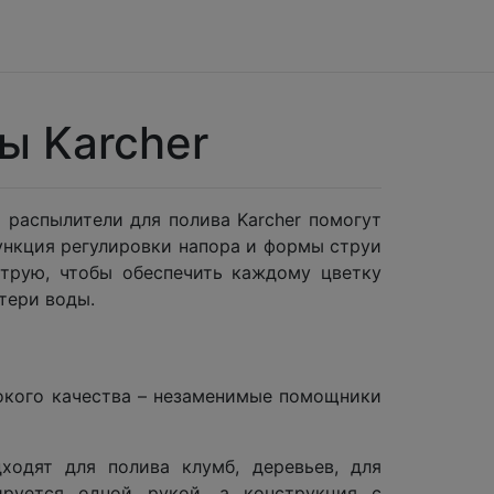
ы Karcher
 распылители для полива Karcher помогут
ункция регулировки напора и формы струи
струю, чтобы обеспечить каждому цветку
тери воды.
окого качества – незаменимые помощники
одят для полива клумб, деревьев, для
ируется одной рукой, а конструкция с