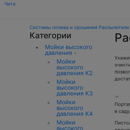
Чита
Системы полива и орошения
Распылители 
Категории
Ра
Мойки высокого
давления
Ухажи
Мойки
очист
высокого
позво
давления К2
достат
Мойки
высокого
давления K3
Мойки
Порта
высокого
в саду
давления К4
Мойки
Писто
высокого
ороше