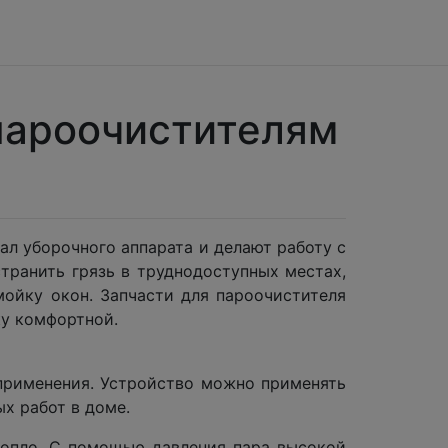
пароочистителям
л уборочного аппарата и делают работу с
транить грязь в труднодоступных местах,
мойку окон. Запчасти для пароочистителя
ку комфортной.
применения. Устройство можно применять
х работ в доме.
сопло. С помощью давления пара высокой