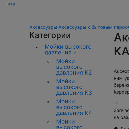
Чита
Аксессуары
Аксессуары к бытовым паро
Категории
Ак
Мойки высокого
K
давления
Мойки
высокого
Аксес
давления К2
ним у
Мойки
береж
высокого
Керхер
давления K3
Мойки
высокого
Запча
давления К4
на раз
Мойки
высокого
● Для