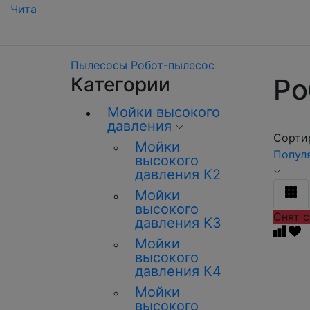
Чита
Пылесосы
Робот-пылесос
Категории
Ро
Мойки высокого
давления
Сортир
Мойки
Попул
высокого
давления К2
Мойки
высокого
Снят с
давления K3
Мойки
высокого
давления К4
Мойки
высокого