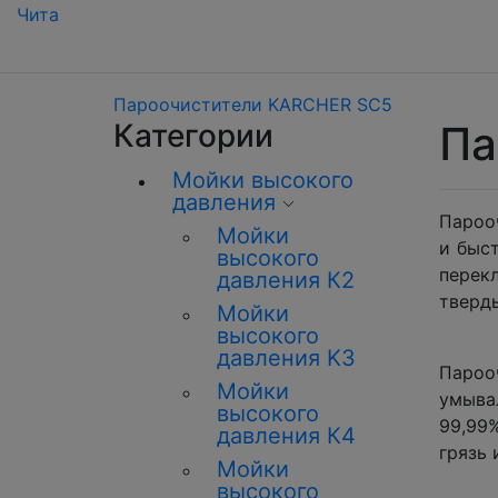
Чита
Пароочистители KARCHER SC5
Категории
Па
Мойки высокого
давления
Парооч
Мойки
и быс
высокого
перек
давления К2
тверд
Мойки
высокого
давления K3
Парооч
Мойки
умыва
высокого
99,99
давления К4
грязь 
Мойки
высокого