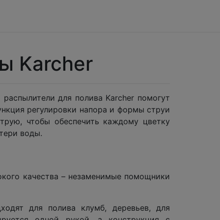
ы Karcher
 распылители для полива Karcher помогут
ункция регулировки напора и формы струи
струю, чтобы обеспечить каждому цветку
тери воды.
окого качества – незаменимые помощники
одят для полива клумб, деревьев, для
ируется одной рукой, а конструкция с