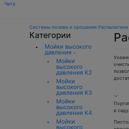
Чита
Системы полива и орошения
Распылители 
Категории
Ра
Мойки высокого
давления
Ухажи
Мойки
очист
высокого
позво
давления К2
достат
Мойки
высокого
давления K3
Мойки
Порта
высокого
в саду
давления К4
Мойки
Писто
высокого
ороше