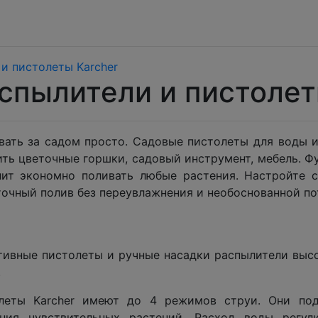
и пистолеты Karcher
спылители и пистолет
вать за садом просто. Садовые пистолеты для воды и
ить цветочные горшки, садовый инструмент, мебель. Ф
лит экономно поливать любые растения. Настройте 
очный полив без переувлажнения и необоснованной по
тивные пистолеты и ручные насадки распылители выс
.
леты Karcher имеют до 4 режимов струи. Они подх
ния чувствительных растений. Расход воды регул